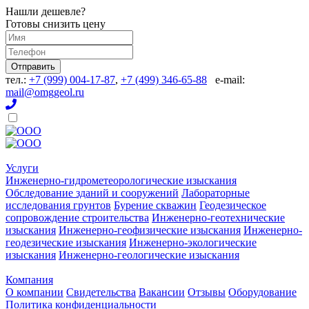
Нашли дешевле?
Готовы снизить цену
Отправить
тел.:
+7 (999) 004-17-87
,
+7 (499) 346-65-88
e-mail:
mail@omggeol.ru
Услуги
Инженерно-гидрометеорологические изыскания
Обследование зданий и сооружений
Лабораторные
исследования грунтов
Бурение скважин
Геодезическое
сопровождение строительства
Инженерно-геотехнические
изыскания
Инженерно-геофизические изыскания
Инженерно-
геодезические изыскания
Инженерно-экологические
изыскания
Инженерно-геологические изыскания
Компания
О компании
Свидетельства
Вакансии
Отзывы
Оборудование
Политика конфиденциальности