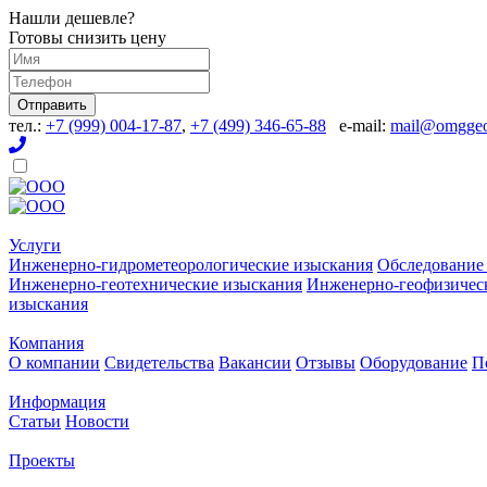
Нашли дешевле?
Готовы снизить цену
Отправить
тел.:
+7 (999) 004-17-87
,
+7 (499) 346-65-88
e-mail:
mail@omggeo
Услуги
Инженерно-гидрометеорологические изыскания
Обследование
Инженерно-геотехнические изыскания
Инженерно-геофизичес
изыскания
Компания
О компании
Свидетельства
Вакансии
Отзывы
Оборудование
П
Информация
Статьи
Новости
Проекты