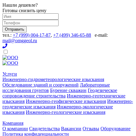
Нашли дешевле?
Готовы снизить цену
Отправить
тел.:
+7 (999) 004-17-87
,
+7 (499) 346-65-88
e-mail:
mail@omggeol.ru
Услуги
Инженерно-гидрометеорологические изыскания
Обследование зданий и сооружений
Лабораторные
исследования грунтов
Бурение скважин
Геодезическое
сопровождение строительства
Инженерно-геотехнические
изыскания
Инженерно-геофизические изыскания
Инженерно-
геодезические изыскания
Инженерно-экологические
изыскания
Инженерно-геологические изыскания
Компания
О компании
Свидетельства
Вакансии
Отзывы
Оборудование
Политика конфиденциальности