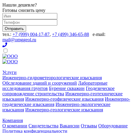
Нашли дешевле?
Готовы снизить цену
Отправить
тел.:
+7 (999) 004-17-87
,
+7 (499) 346-65-88
e-mail:
mail@omggeol.ru
Услуги
Инженерно-гидрометеорологические изыскания
Обследование зданий и сооружений
Лабораторные
исследования грунтов
Бурение скважин
Геодезическое
сопровождение строительства
Инженерно-геотехнические
изыскания
Инженерно-геофизические изыскания
Инженерно-
геодезические изыскания
Инженерно-экологические
изыскания
Инженерно-геологические изыскания
Компания
О компании
Свидетельства
Вакансии
Отзывы
Оборудование
Политика конфиденциальности