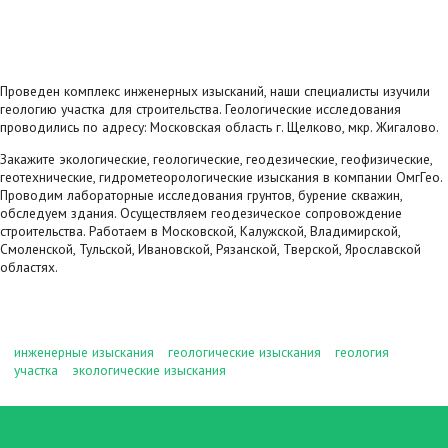
Проведен комплекс
инженерных изысканий
, наши специалисты изучили
геологию участка
для строительства. Геологические исследования
проводились по адресу: Московская область г. Щелково, мкр. Жигалово.
Закажите
экологические
, геологические,
геодезические
,
геофизические
,
геотехнические
,
гидрометеорологические
изыскания в компании ОмгГео.
Проводим
лабораторные исследования грунтов
,
бурение скважин
,
обследуем здания
. Осуществляем
геодезическое сопровождение
строительства
. Работаем в Московской, Калужской, Владимирской,
Смоленской, Тульской, Ивановской, Рязанской, Тверской, Ярославской
областях.
инженерные изыскания
геологические изыскания
геология
участка
экологические изыскания